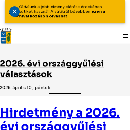
Oldalunk a jobb élmény elérése érdekében
sütiket használ. A sütikről bővebben
ezen a
hivatkozáson olvashat
.
Tovább a tartalomhoz
Tovább a lábléchez
2026. évi országgyűlési
választások
2026. április 10., péntek
Hirdetmény a 2026.
évi országgyűlési