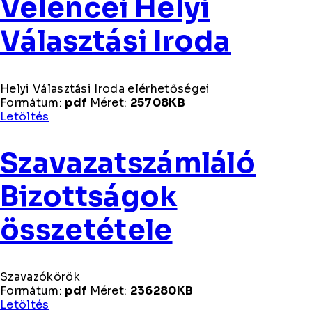
Velencei Helyi
Választási Iroda
Helyi Választási Iroda elérhetőségei
Formátum:
pdf
Méret:
25708KB
Helyi
Letöltés
Választási
Iroda
Szavazatszámláló
elérhetőségei
Bizottságok
összetétele
Szavazókörök
Formátum:
pdf
Méret:
236280KB
Szavazókörök
Letöltés