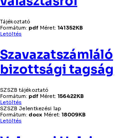
választásról
Tájékoztató
Formátum:
pdf
Méret:
141352KB
Tájékoztató
Letöltés
Szavazatszámláló
bizottsági tagság
SZSZB tájékoztató
Formátum:
pdf
Méret:
156422KB
SZSZB
Letöltés
tájékoztató
SZSZB Jelentkezési lap
Formátum:
docx
Méret:
18009KB
SZSZB
Letöltés
Jelentkezési
lap